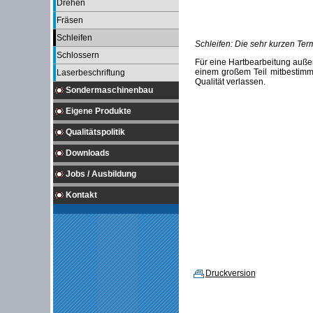
Drehen
Fräsen
Schleifen
Schleifen: Die sehr kurzen Term
Schlossern
Für eine Hartbearbeitung außer 
einem großem Teil mitbestimm
Laserbeschriftung
Qualität verlassen.
Sondermaschinenbau
Eigene Produkte
Qualitätspolitik
Downloads
Jobs / Ausbildung
Kontakt
Druckversion