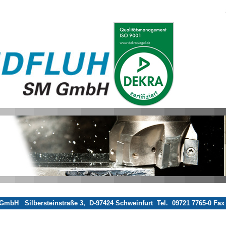
mbH Silbersteinstraße 3, D-97424 Schweinfurt Tel. 09721 7765-0 Fax